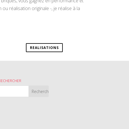
en briques, vous gagnez en performance et
u réalisation originale -, je réalise à la
REALISATIONS
RECHERCHER