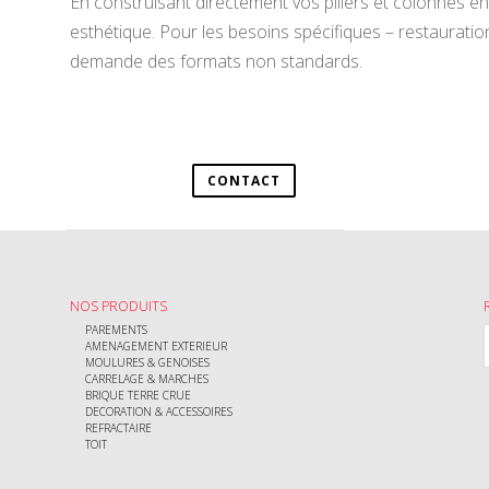
En construisant directement vos piliers et colonnes 
esthétique. Pour les besoins spécifiques – restauration o
demande des formats non standards.
CONTACT
NOS PRODUITS
PAREMENTS
AMENAGEMENT EXTERIEUR
MOULURES & GENOISES
CARRELAGE & MARCHES
BRIQUE TERRE CRUE
DECORATION & ACCESSOIRES
REFRACTAIRE
TOIT